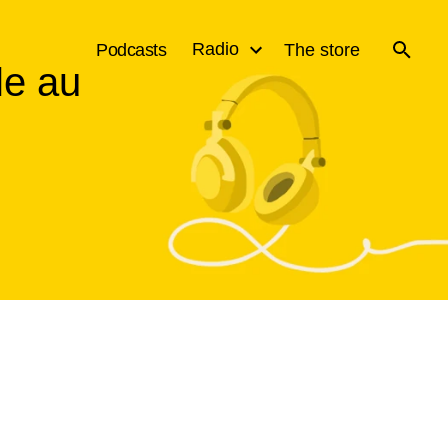
Radio
Podcasts
The store
le au